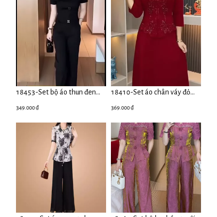
18453-Set bộ áo thun đen
18410-Set áo chân váy đỏ
kèm quần suông ( áo thun,
dài tay cổ cutout cách điệu (
349.000 ₫
369.000 ₫
quần lụa)
lụa,lót)