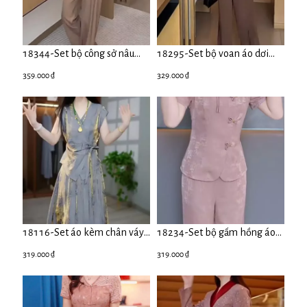
18344-Set bộ công sở nâu
18295-Set bộ voan áo dơi
viền đỏ kèm áo thun đỏ (chất
viền tua rua kèm quần suông (
359.000 ₫
329.000 ₫
cotton lạnh, áo có lớp lót lụa)
voan,lót)
18116-Set áo kèm chân váy
18234-Set bộ gấm hồng áo
lụa xám họa tiết 5D ( lụa nha
cổ tàu kết nút kèm quần
319.000 ₫
319.000 ₫
xá, lót)
suông ( lụa)