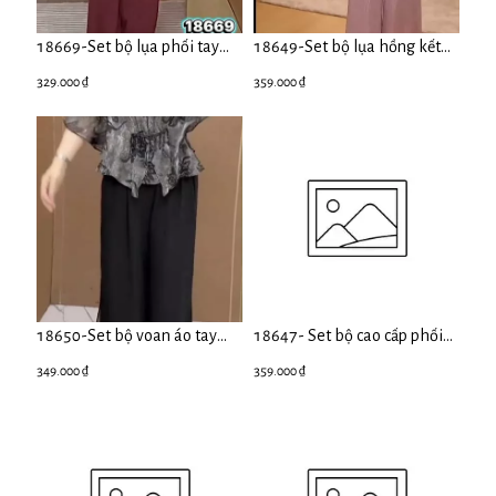
18669-Set bộ lụa phối tay
18649-Set bộ lụa hồng kết
voan đỏ đô ( lụa ,voan)
hoa (lụa )
329.000 ₫
359.000 ₫
18650-Set bộ voan áo tay
18647- Set bộ cao cấp phối
cánh tiên kèm quần suông xẻ
hoa cách điệu (lụa gấm 2 da)
349.000 ₫
359.000 ₫
tà (voan,lót)