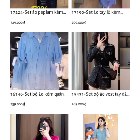
17224-Set áo peplum kèm
17190-Set áo tay lở kèm
chân váy suông ren (ren, lót)
chân váy suông xám ghi
329.000 ₫
299.000 ₫
(thun xốp nhật, voan)
16146-Set bộ áo kèm quần
15431-Set bộ áo vest tay dài
sọt voan loang màu ( voan,
kèm quần sọt (Dạ RuBy)
239.000 ₫
269.000 ₫
lót)