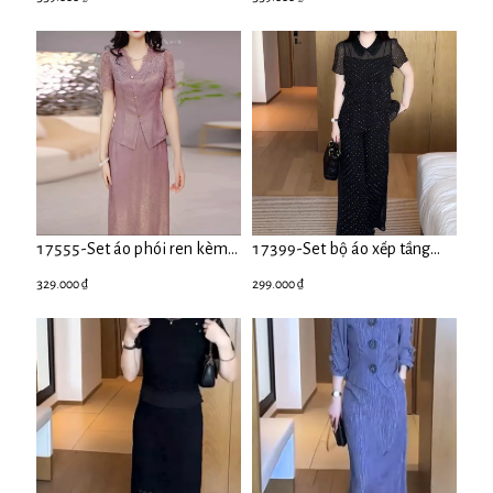
vịt ( cotton hàn)
lụa 2 da, viền ren,lót)
17555-Set áo phói ren kèm
17399-Set bộ áo xếp tầng
chân váy suông ( lụa, ren)
quần suông voan tim bi nhí (
329.000 ₫
299.000 ₫
voan, lót)