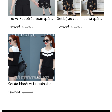
13079-Set bộ áo voan quần
Set bộ áo voan hoa và quần
cách điệu xẻ tà họa tiết (hoa
cách điệu xẻ tà (Hoa
130.000 ₫
379.000 ₫
199.000 ₫
379.000 ₫
trắng)FREESHIP
vàng)FREESHIP-12915
44%
Set áo khoét vai + quần short
thể thao cá tính 12095 (PHỐI
130.000 ₫
231.000 ₫
ĐỎ M,L,XL. PHỐI TRẮNG :
M,L,XL, 2XL)