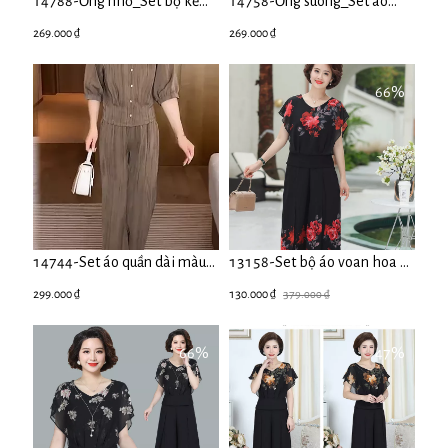
14788-Ống nhỏ_Set bộ kẻ
14758-Ống suông_Sét áo
sọc quần ống nhỏ (lụa
quần rời họa tiết kẻ sọc đen
269.000 ₫
269.000 ₫
mango)
trắng ( lụa đũi)
66%
14744-Set áo quần dài màu
13158-Set bộ áo voan hoa và
nâu ( lụa đũi kẻ sọc)
quần cách điệu xẻ tà ( hoa đỏ
299.000 ₫
130.000 ₫
379.000 ₫
)FREESHIP
66%
47%