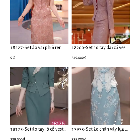
18227-Set áo vai phối ren
18200-Set áo tay dài cổ vest
kèm chân váy lụa suông (
kèm chân váy suông ( xược
0 ₫
349.000 ₫
lụa,ren)
hàn ,lót)
18175-Set áo tay lở cổ vest
17973-Set áo chân váy lụa 2
kèm chân váy suông màu cổ
da cổ tàu kết nút cách điệu (
339.000 ₫
339.000 ₫