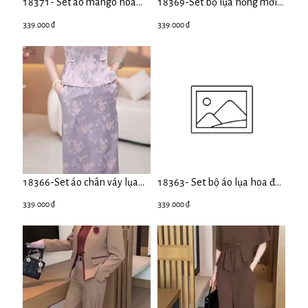
18371- Set áo mango hoa
18369-Set bộ lụa hồng mới
3D phối quần ống rộng xẻ tà
cùng áo phối ren vai (lụa nha
339.000 ₫
339.000 ₫
(mango, quần voan)
xá)
18366-Set áo chân váy lụa
18363- Set bộ áo lụa hoa đỏ
vân gấm tím (lụa,lót)
phối quần voan ống rộng (lụa
339.000 ₫
339.000 ₫
vân phối quần voan)