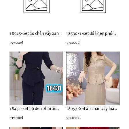
18545-Set áo chân váy xanh
18530-1-set đồ linen phối
viền ren hột ( lụa nha xá,lót)
ren (linen, ren)
359.000 ₫
359.000 ₫
18431-set bộ đen phối áo
18053-Set áo chân váy lụa
kiểu tay dài, phụ kiện eo
kem vai phối ren ( lụa, ren)
339.000 ₫
359.000 ₫
(thun lụa)