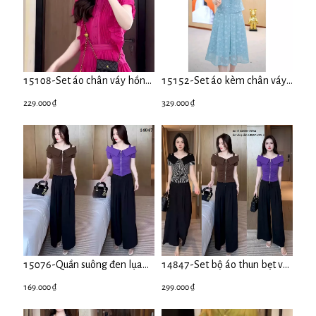
15108-Set áo chân váy hồng
15152-Set áo kèm chân váy
tiểu thư ( voan bọt, lót lụa)
voan màu xanh dương ( voan
229.000 ₫
329.000 ₫
, lót)
15076-Quần suông đen lụa
14847-Set bộ áo thun bẹt vai
đũi
kèm quần suông ( áo thun
169.000 ₫
299.000 ₫
mịn, quần lụa đũi)