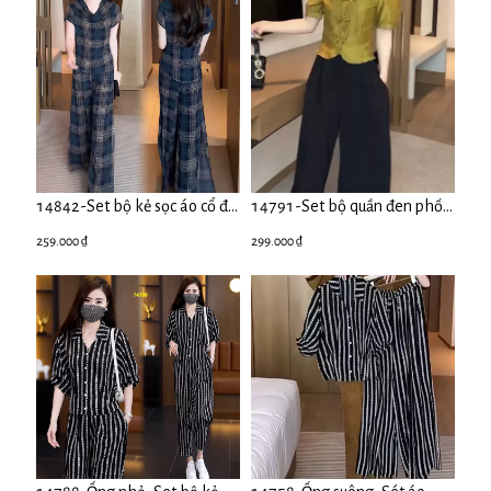
14842-Set bộ kẻ sọc áo cổ đổ
14791-Set bộ quần đen phối
quần suông ( vải voan sọc, có
áo kiểu vạt bầu 14791
259.000 ₫
299.000 ₫
lót)