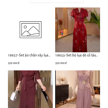
18657-Set áo chân váy lụa
18653-Set bộ lụa đỏ cổ tàu
màu da ( lụa nha xá, lót)
cut laser cách điệu ( lụa)
359.000 ₫
359.000 ₫