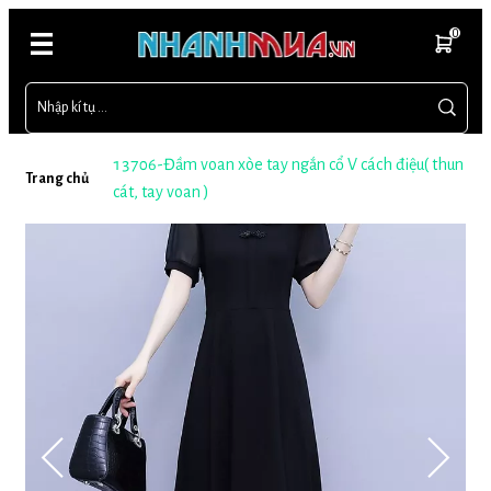
0
13706-Đầm voan xòe tay ngắn cổ V cách điệu( thun
Trang chủ
cát, tay voan )