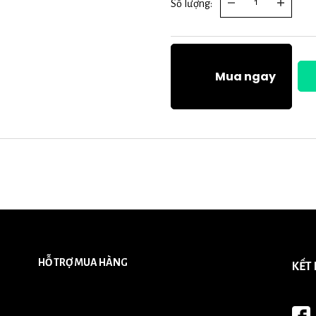
Số lượng:
Mua ngay
HỖ TRỢ MUA HÀNG
KẾT