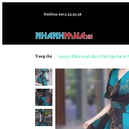
Hotline: 0912.33.50.38
14035-Đầm voan dài cổ tim tay loe in 
Trang chủ