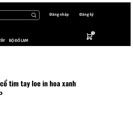
Đăng nhâp
Đăng ký
0
VÁY
BỘ ĐỒ LAM
ổ tim tay loe in hoa xanh
P