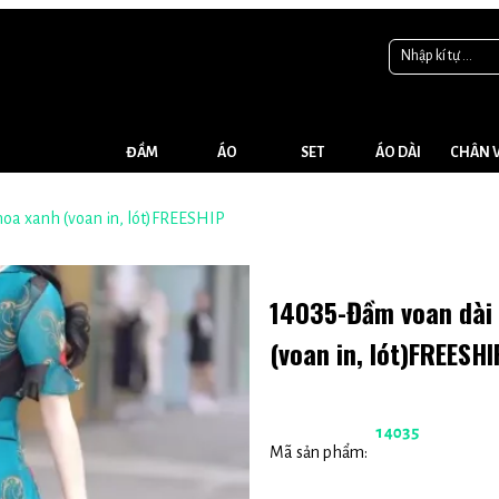
ĐẦM
ÁO
SET
ÁO DÀI
CHÂN 
hoa xanh (voan in, lót)FREESHIP
14035-Đầm voan dài c
(voan in, lót)FREESHI
14035
Mã sản phẩm: