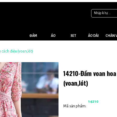
ĐẦM
ÁO
SET
ÁO DÀI
CHÂN 
cách điệu (voan,lót)
14210-Đầm voan hoa t
(voan,lót)
14210
Mã sản phẩm: