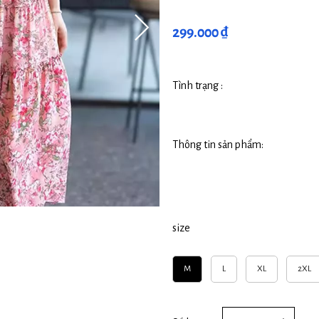
299.000 ₫
Tình trạng :
Thông tin sản phẩm:
size
M
L
XL
2XL