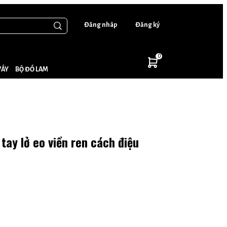
Đăng nhâp
Đăng ký
0
VÁY
BỘ ĐỒ LAM
ay lở eo viền ren cách điệu