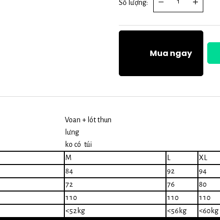
Số lượng:
Mua ngay
Voan + lót thun
lưng
ko có
túi
M
L
XL
84
92
94
72
76
80
110
110
110
<52kg
<56kg
<60kg