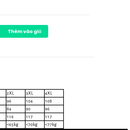
Thêm vào giỏ
2XL
3XL
4XL
96
104
108
84
90
96
116
117
117
<65kg
<70kg
<77kg