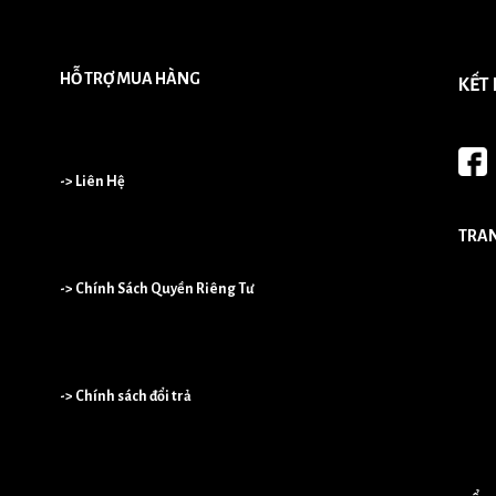
HỖ TRỢ MUA HÀNG
KẾT
-> Liên Hệ
TRA
-> Chính Sách Quyền Riêng Tư
-> Chính sách đổi trả