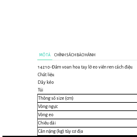
MÔ TẢ
CHÍNH SÁCH BẢO HÀNH
14210-
Đầm voan hoa tay lở eo viền ren cách điệu
Chất liệu
Dây kéo
Túi
Thông số size (cm)
Vòng ngực
Vòng eo
Chiều dài
Cân nặng (kg) tùy cơ địa