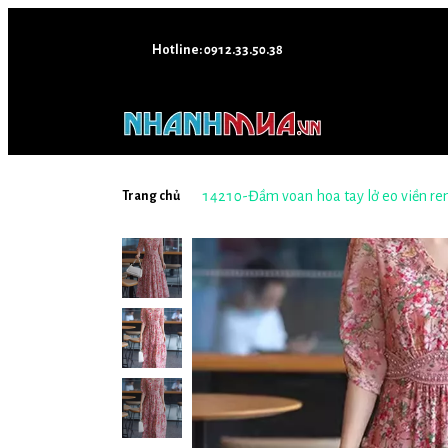
Hotline: 0912.33.50.38
14210-Đầm voan hoa tay lở eo viền ren 
Trang chủ