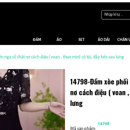
ĐẦM
ÁO
SET
ÁO DÀI
CHÂN 
14798-Đầm xòe phối voan họa tiết thiên nga cổ thăt nơ cách điệu ( voan , thun mịn) có túi, dây kéo sau lưng
14798-Đầm xòe phối v
nơ cách điệu ( voan , thun mịn) có túi, dây kéo sau
lưng
14798
Mã sản phẩm: