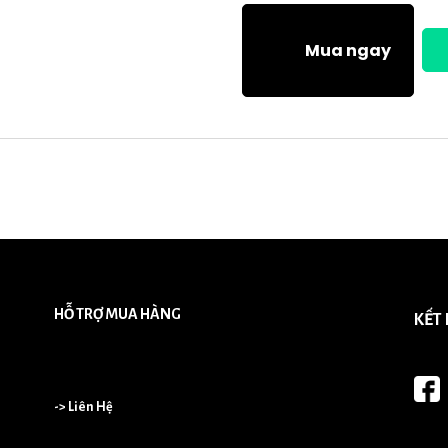
Mua ngay
HỖ TRỢ MUA HÀNG
KẾT
-> Liên Hệ