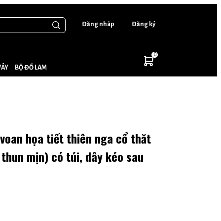
Đăng nhâp
Đăng ký
0
VÁY
BỘ ĐỒ LAM
oan họa tiết thiên nga cổ thăt