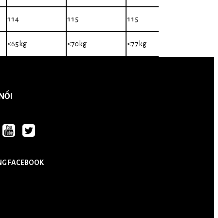
114
115
115
<65kg
<70kg
<77kg
 NỐI
NG FACEBOOK