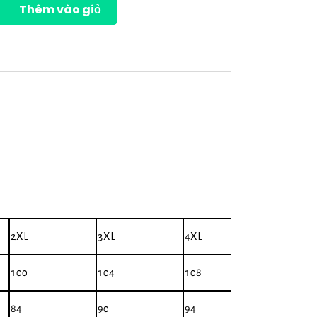
Thêm vào giỏ
2XL
3XL
4XL
100
104
108
84
90
94