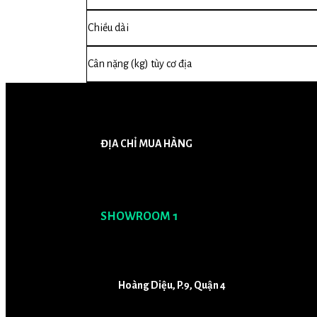
Chiều dài
Cân nặng (kg) tùy cơ địa
ĐỊA CHỈ MUA HÀNG
SHOWROOM 1
Hoàng Diệu, P.9, Quận 4