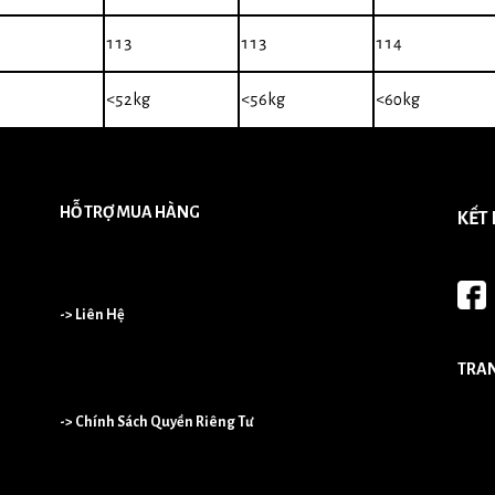
113
113
114
<52kg
<56kg
<60kg
HỖ TRỢ MUA HÀNG
KẾT
-> Liên Hệ
TRA
-> Chính Sách Quyền Riêng Tư