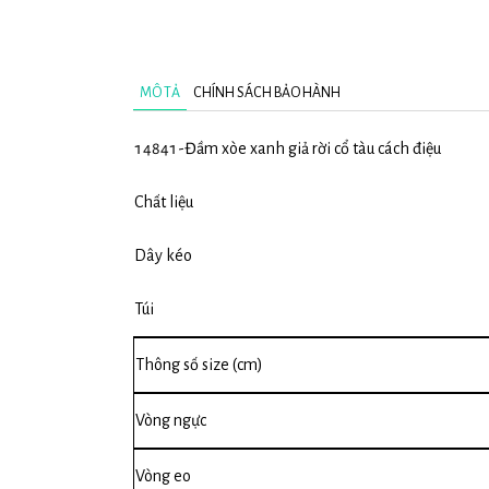
MÔ TẢ
CHÍNH SÁCH BẢO HÀNH
14841-Đầm xòe xanh giả rời cổ tàu cách điệu
Chất liệu
Dây kéo
Túi
Thông số size (cm)
Vòng ngực
Vòng eo