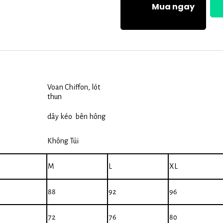
Mua ngay
Voan Chiffon, lót
thun
dây kéo
bên hông
Không Túi
M
L
XL
88
92
96
72
76
80