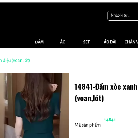
ĐẦM
ÁO
SET
ÁO DÀI
CHÂN 
ời cổ tàu cách điệu (voan,lót)
14841-Đầm xòe xanh giả rời cổ tàu cá
(voan,lót)
14841
Mã sản phẩm: