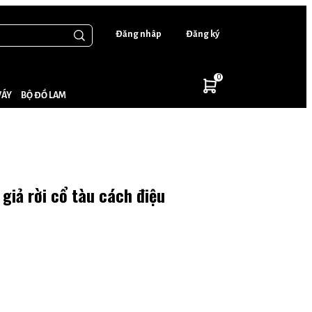
Đăng nhâp
Đăng ký
0
VÁY
BỘ ĐỒ LAM
ch điệu