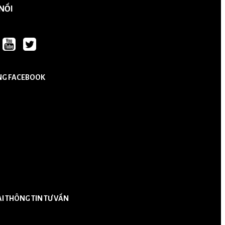
 NỐI
NG FACEBOOK
ẠI THÔNG TIN TƯ VẤN