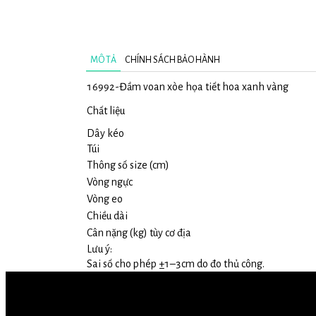
MÔ TẢ
CHÍNH SÁCH BẢO HÀNH
16992-Đầm voan xòe họa tiết hoa xanh vàng
Chất liệu
Dây kéo
Túi
Thông số size (cm)
Vòng ngực
Vòng eo
Chiều dài
Cân nặng (kg) tùy cơ địa
Lưu ý:
Sai số cho phép ±1–3cm do đo thủ công.