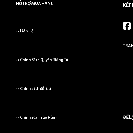
HỖ TRỢ MUA HÀNG
KẾT
-> Liên Hệ
TRA
-> Chính Sách Quyền Riêng Tư
-> Chính sách đổi trả
ĐỂ L
-> Chính Sách Bảo Hành