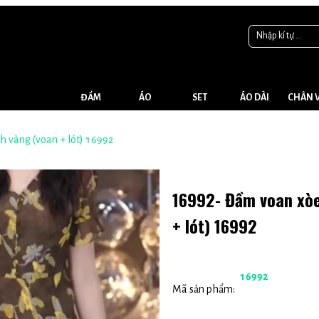
ĐẦM
ÁO
SET
ÁO DÀI
CHÂN 
h vàng (voan + lót) 16992
16992- Đầm voan xòe
+ lót) 16992
16992
Mã sản phẩm: