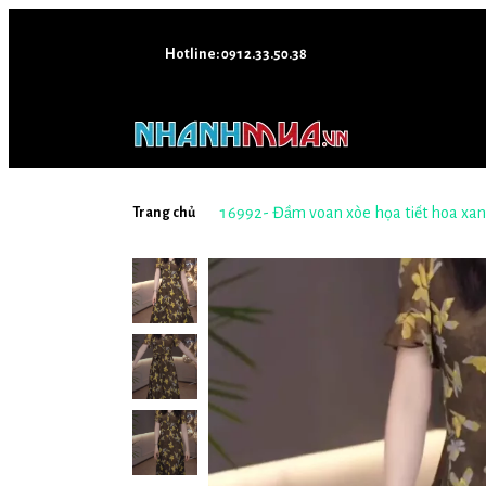
Hotline: 0912.33.50.38
16992- Đầm voan xòe họa tiết hoa xan
Trang chủ