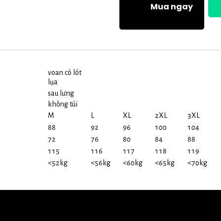
Mua ngay
voan có lót
lụa
sau lưng
không túi
M
L
XL
2XL
3XL
88
92
96
100
104
72
76
80
84
88
115
116
117
118
119
<52kg
<56kg
<60kg
<65kg
<70kg