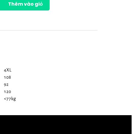
Thêm vào giỏ
4XL
108
92
120
<77kg