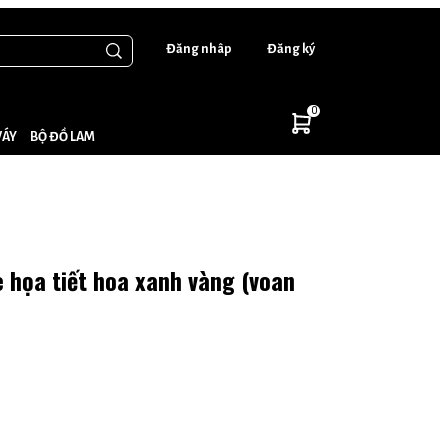
Đăng nhâp
Đăng ký
0
VÁY
BỘ ĐỒ LAM
 họa tiết hoa xanh vàng (voan