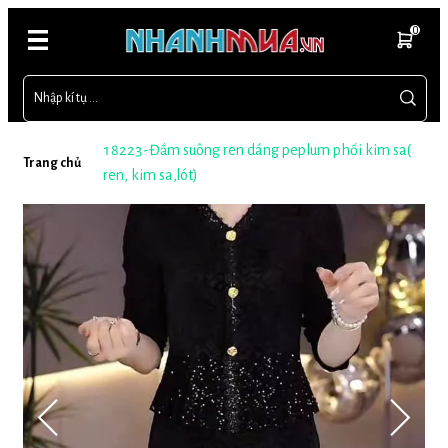
0
18223-Đầm suông ren dáng peplum phối kim sa(
Trang chủ
ren, kim sa,lót)