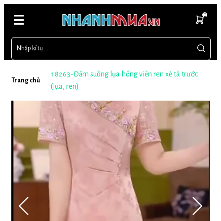
0
18263-Đầm suông lụa hồng viền ren xẻ tà trước
Trang chủ
(lụa, ren)