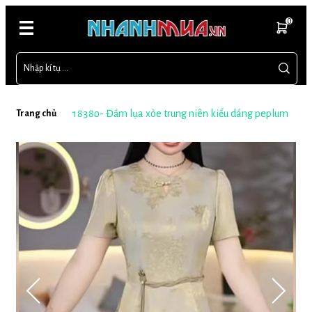
0
18380- Đầm lụa xòe trung niên kiểu dáng peplum
Trang chủ