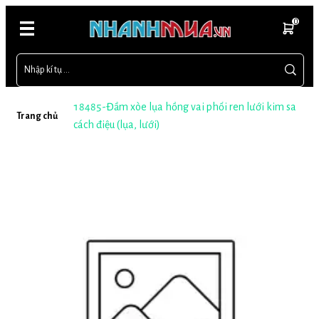
0
18485-Đầm xòe lụa hồng vai phối ren lưới kim sa
Trang chủ
cách điệu (lụa, lưới)