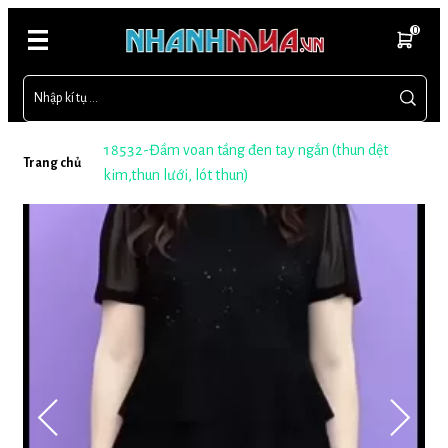
0
18532-Đầm voan tầng đen tay ngắn (thun dệt
Trang chủ
kim,thun lưới, lót thun)